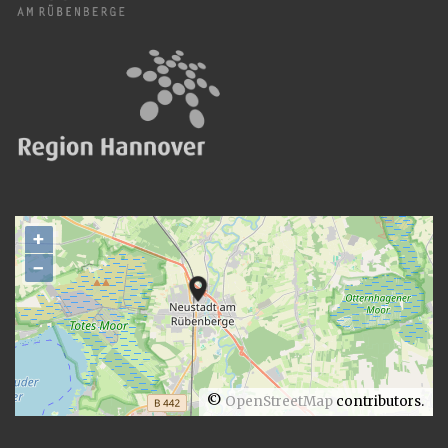
+
−
©
OpenStreetMap
contributors.