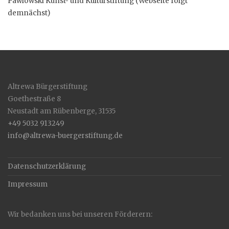
Pawlowski Kunst- und Kulturstiftung (Webseite folgt
demnächst)
Altrewa Bürgerstiftung
Goethestraße 8
Neustadt am Rübenberge
,
31535
+49 5032 913249
info@altrewa-buergerstiftung.de
Datenschutzerklärung
Impressum
Wir bedanken uns bei unseren Förderern: