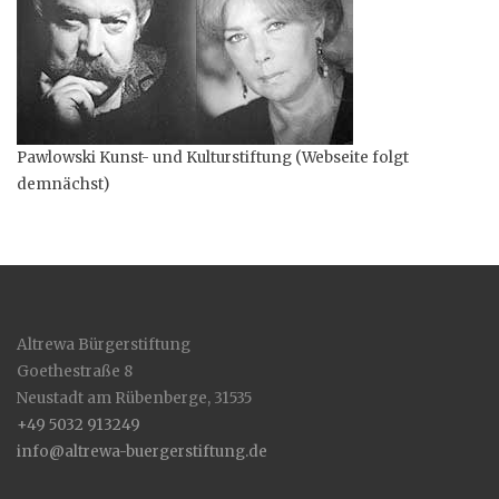
Pawlowski Kunst- und Kulturstiftung (Webseite folgt
demnächst)
Altrewa Bürgerstiftung
Goethestraße 8
Neustadt am Rübenberge
,
31535
+49 5032 913249
info@altrewa-buergerstiftung.de